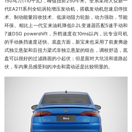
150马力(110千瓦)，峰值扭矩250牛米。全系采用大众新一
代EA211系列全铝涡轮增压发动机，搭载发动机怠速启停技
术、制动能量回收技术、低滚动阻力轮胎，动力强劲，节能
环保。相比上一代宝来油耗降低0.2L变速器匹配5速手动和
7速DSG powershift，升档速度在10ms以内，比专业司机
的手动换挡速度还快。底盘方面，新宝来也采用了前麦弗逊
式独立悬架和后扭力梁式非独立悬架的组合，调校舒适，底
盘可以很好的过滤路面的小起伏；但是面对大坑洼和道路起
伏，车内乘员感受到的冲击和震动还是比较明显的。