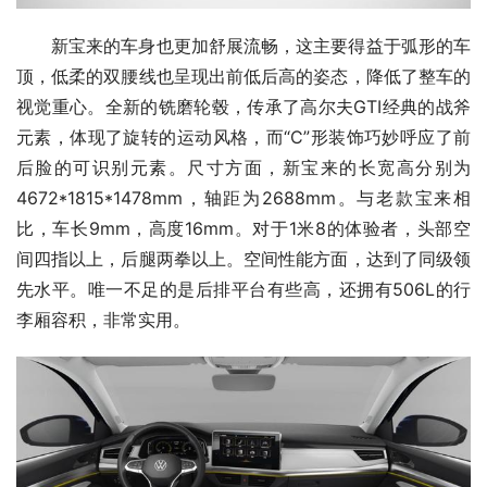
新宝来的车身也更加舒展流畅，这主要得益于弧形的车
顶，低柔的双腰线也呈现出前低后高的姿态，降低了整车的
视觉重心。全新的铣磨轮毂，传承了高尔夫GTI经典的战斧
元素，体现了旋转的运动风格，而“C”形装饰巧妙呼应了前
后脸的可识别元素。尺寸方面，新宝来的长宽高分别为
4672*1815*1478mm，轴距为2688mm。与老款宝来相
比，车长9mm，高度16mm。对于1米8的体验者，头部空
间四指以上，后腿两拳以上。空间性能方面，达到了同级领
先水平。唯一不足的是后排平台有些高，还拥有506L的行
李厢容积，非常实用。