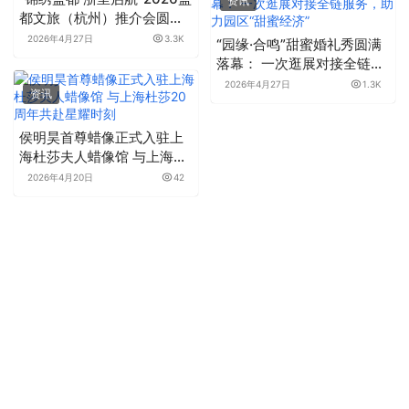
资讯
都文旅（杭州）推介会圆满
举行
2026年4月27日
3.3K
“园缘·合鸣”甜蜜婚礼秀圆满
落幕： 一次逛展对接全链服
务，助力园区“甜蜜经济”
2026年4月27日
1.3K
资讯
侯明昊首尊蜡像正式入驻上
海杜莎夫人蜡像馆 与上海杜
莎20周年共赴星耀时刻
2026年4月20日
42
资讯
繁花入梦，心动杭城：抖音
生活服务「花朝杭州」圆满
收官
2026年4月20日
3.3K
资讯