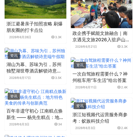
浙江避暑亲子拍照攻略 刷爆
朋友圈的打卡点位
政企携手赋能文旅融合｜南
2026年6月28日
3.3K
京遇见文旅2026入驻庐山
《东林莲华境》 江西首个文
2026年6月21日
3.3K
旅商演一体化项目正式落地
资讯
湖山为幕、苏味为引，苏州
资讯
独墅湖世尊酒店解锁诗意端
一次自驾旅程需要什么？神
午假期
2026年6月17日
3.5K
州租车用“车生活”给出答案
2026年6月11日
2.4K
资讯
资讯
百年非遗守初心 江南糕点焕
浙江短视频代运营服务商参
新生 —— 杨先生糕点：地方
考：蚁族科技介绍
特色美食的传承与创新典范
2026年6月3日
34
2026年6月3日
2.4K