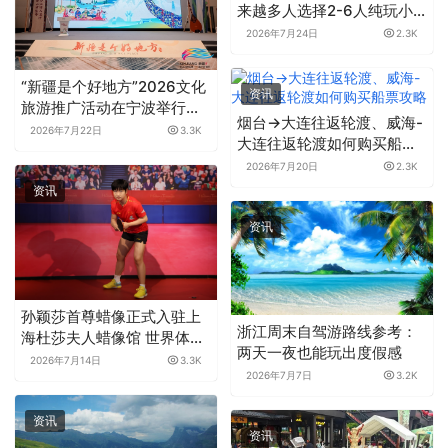
来越多人选择2-6人纯玩小
团？
2026年7月24日
2.3K
“新疆是个好地方”2026文化
资讯
旅游推广活动在宁波举行，
烟台→大连往返轮渡、威海-
丝路海港牵手陆丝枢纽，共
2026年7月22日
3.3K
大连往返轮渡如何购买船票
谱文旅交流新篇
攻略
2026年7月20日
2.3K
资讯
资讯
孙颖莎首尊蜡像正式入驻上
浙江周末自驾游路线参考：
海杜莎夫人蜡像馆 世界体育
两天一夜也能玩出度假感
名人嘉年华暑期荣耀开启
2026年7月14日
3.3K
2026年7月7日
3.2K
资讯
资讯