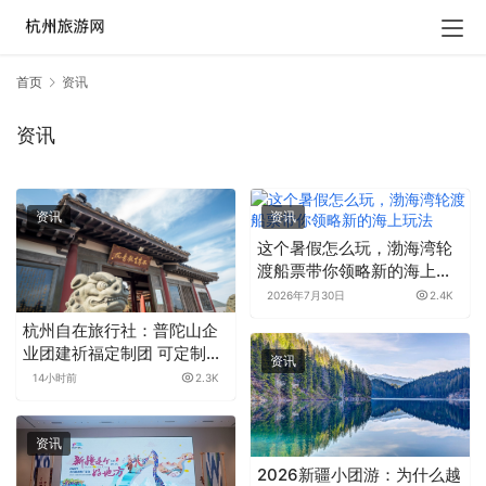
首页
资讯
资讯
资讯
资讯
这个暑假怎么玩，渤海湾轮
渡船票带你领略新的海上玩
法
2026年7月30日
2.4K
杭州自在旅行社：普陀山企
业团建祈福定制团 可定制行
资讯
程天天发班无购物
14小时前
2.3K
资讯
2026新疆小团游：为什么越