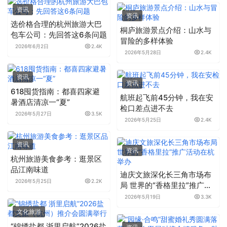
资讯
资讯
选价格合理的杭州旅游大巴
桐庐旅游景点介绍：山水与
包车公司：先回答这6条问题
冒险的多样体验
2026年6月2日
2.4K
2026年5月28日
2.4K
资讯
资讯
618囤货指南：都喜四家避
航班起飞前45分钟，我在安
暑酒店清凉一“夏”
检口差点进不去
2026年5月27日
3.5K
2026年5月25日
2.4K
资讯
资讯
杭州旅游美食参考：逛景区
品江南味道
迪庆文旅深化长三角市场布
2026年5月25日
2.2K
局 世界的“香格里拉”推广活
动在杭举办
2026年5月19日
3.3K
文化旅游
“锦绣盐都 浙里启航”2026盐