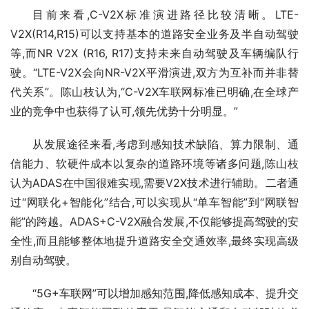
目前来看,C-V2X标准演进路径比较清晰。LTE-
V2X(R14,R15)可以支持基本的道路安全业务及半自动驾驶
等,而NR V2X (R16, R17)支持未来自动驾驶及车辆编队行
驶。“LTE-V2X会向NR-V2X平滑演进,双方为互补而并非替
代关系”。陈山枝认为,“C-V2X车联网标准已明确,在全球产
业的竞争中也获得了认可,领先优势十分明显。”
从发展途径来看,考虑到感知技术缺陷、算力限制、通
信能力、软硬件成本以复杂的道路环境等诸多问题,陈山枝
认为ADAS在中国很难实现,需要V2X技术进行辅助。二者通
过“网联化+智能化”结合,可以实现从“单车智能”到“网联智
能”的跨越。ADAS+C-V2X融合发展,不仅能够提高驾驶的安
全性,而且能够整体地提升道路安全交通效率,最终实现高级
别自动驾驶。
“5G+车联网”可以增加感知范围,降低感知成本、提升交