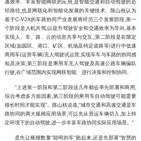
通效率、丰富智能网联的应用,是智能交通和自动驾驶的必
经路径,也是网联化和智能化发展的关键技术。陈山枝认为
基于C-V2X的车路协同产业发展将经历三个发展阶段,第一
个阶段是人机共驾,以提升驾驶安全和交通效率为导向,基本
实现人、车、路、云的信息共享与交互,;第二阶段是在限定
区域(如园区、港口、矿区、机场及特定道路等)进行中低速
商用车(运营车辆)无人驾驶试运营,实现车车与车路的协同感
知及决策;第三阶段是乘用车无人驾驶及高速公路车辆编队
行驶,在广域范围内实现网联智能、进行决策和控制协同。
“上述第一阶段和第二阶段这几年都会率先部署和商用,
综合考虑多方面因素,第三阶段的乘用车自动驾驶可能需要
很长时间才能实现”。陈山枝说道,“城市交通和高速交通是车
路协同的两大规模应用场景,可以先从营运车辆切入,加上特
定环境下的自动驾驶,进一步丰富车路协同实际应用场景。”
是先让规模数量“聪明的车”跑起来,还是先部署“智慧的