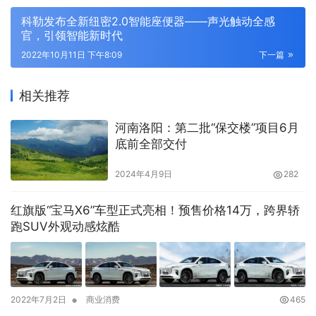
科勒发布全新纽密2.0智能座便器——声光触动全感
官，引领智能新时代
2022年10月11日 下午8:09
下一篇
相关推荐
河南洛阳：第二批“保交楼”项目6月
底前全部交付
2024年4月9日
282
红旗版“宝马X6”车型正式亮相！预售价格14万，跨界轿
跑SUV外观动感炫酷
•
2022年7月2日
商业消费
465