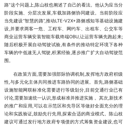
路”这个问题上,陈山枝也阐述了自己的看法。他认为应当分
阶段实施、分层次发展,车载加路侧协同建设。当前阶段应
当先建设“智慧的路”,推动LTE-V2X+路侧感知等基础设施建
设,并要求两客一危、工程车、网约车、出租车、公交车等
商业运营车辆安装智能车载终端OBU,让运营车辆先跑起来;
随后积极开展自动驾驶试验,有条件的推动特定环境下各种
车辆的中低速无人驾驶,积累经验,逐步推广扩大自动驾驶范
围。
在政策方面,需要加强部际协调机制,发挥地方政府积级
性,与多元化主体共同推进车路协同的进展。首先,路侧基础
设施智能网联标准化需要进行等级划分,目前交通行业已有
讨论,需要加速统一认识,形成标准并推进实施 。其次,新技术
的推广和应用,可以在示范区和先导区等做好全面充分的理
论和实践验证,鼓励先行先用,探索合适的商业模式。陈山枝
建议可通过发行地方政府专项债的方式筹集资金建设,也可