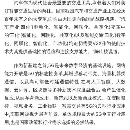
汽车作为现代社会最重要的交通工具,承载着人们对美
好智能交通生活的向往。目前我国汽车和交通产业正在经历
百年未有之的大变革,面临由大国走向强国的战略机遇。“汽
车产业‘四化’(电动化、智能化、网联化、共享化)变革中
的‘三化’(智能化、网联化、共享化)以及智能交通‘四化’(数字
化、网联化、智能化、自动化)均迫切需要V2X作为使能技
术为其提供基础性的通信和连接支撑能力。”陈山枝说道。
作为新基建之首,5G是未来数字经济的基础设施。网络
能力开放是5G的标志性变革,其增强移动带宽、海量机器类
通信、以及高可靠低时延通信特性,在与人工智能、大数
据、云计算、区块链等多种新技术深度融合后,会产生催化
反应,从而孕育新应用、新范式以及新商业模式。在安防监
控、视频业务、工业物联、智慧交通等5G的典型行业应用
中,车联网被视为最有前景、单体规模最大的5G垂直行业应
用,也是国家政策和行业需求选择的必然结果。