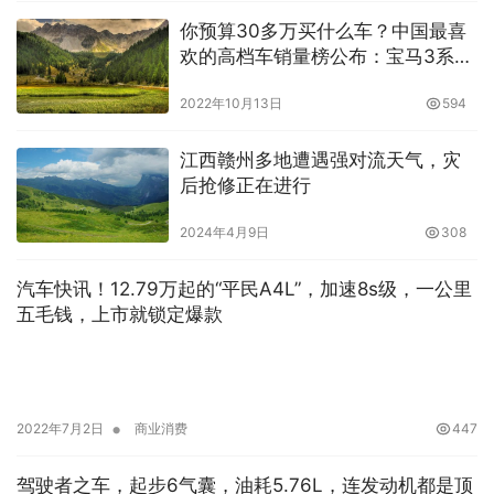
你预算30多万买什么车？中国最喜
欢的高档车销量榜公布：宝马3系太
强了
2022年10月13日
594
江西赣州多地遭遇强对流天气，灾
后抢修正在进行
2024年4月9日
308
汽车快讯！12.79万起的“平民A4L”，加速8s级，一公里
五毛钱，上市就锁定爆款
•
2022年7月2日
商业消费
447
驾驶者之车，起步6气囊，油耗5.76L，连发动机都是顶