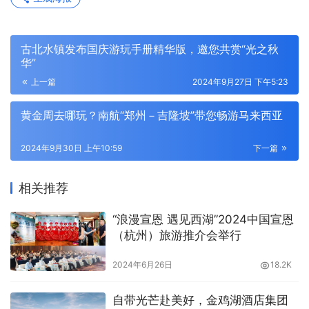
古北水镇发布国庆游玩手册精华版，邀您共赏“光之秋
华”
上一篇
2024年9月27日 下午5:23
黄金周去哪玩？南航“郑州－吉隆坡”带您畅游马来西亚
2024年9月30日 上午10:59
下一篇
相关推荐
“浪漫宣恩 遇见西湖”2024中国宣恩
（杭州）旅游推介会举行
2024年6月26日
18.2K
自带光芒赴美好，金鸡湖酒店集团