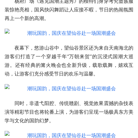
杨府广场《遇见国潮主题秀》的模特们身穿考究畲族服
装惊艳亮相，国风快闪舞蹈让人应接不暇，节日的热闹氛围
再上一个新的高潮。
夜幕下，悠游山谷中，望仙谷景区还为来自天南海北的
游客们打造了一个穿越千年“万朝来贺”的沉浸式国潮大巡
游。还有经典的篝火晚会也全新升级，载歌载舞，嬉戏互
动，让游客们充分感受节日的欢乐与温馨。
同时，非遗弋阳腔、传统赣剧、视觉效果震撼的杂技表
演等精彩节目也将轮番上演，为游客们呈现一场极具东方美
学与文化的国韵幻梦。