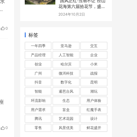
“国风正红·当潮不让”径山
濯水
花海第六届拾花节，盛大
来袭！
2024年10月2日
0
标签
一年四季
亚马逊
交互
产品经理
人工智能
企业
创业
哈尔滨
小米
广州
微洱科技
战报
抖音
数字化
昆明
智能
暹芭台风
潮玩
环流影响
生态
用户体验
座
用户需求
盲盒
红魔手表
腾讯
艺术花园
设计
零售
风景优美
鲜花盛开
0