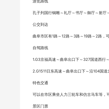
游览路线
孔子列国行铜雕～礼厅～书厅～御厅～射厅
公交到达
曲阜市区有1路～12路～3路～19路～2路
自驾路线
1.G3京福高速～曲阜出口下～327国道西
2.G1511日东高速～曲阜出口下～沿104国
特色交通
可以在市区乘坐人力三轮车和仿古马车等，
景区门票