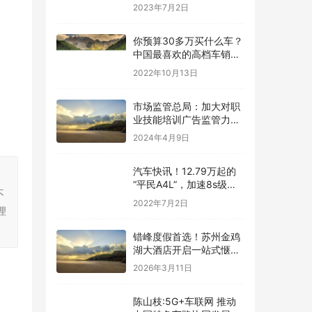
2023年7月2日
你预算30多万买什么车？
中国最喜欢的高档车销量
榜公布：宝马3系太强了
2022年10月13日
市场监管总局：加大对职
业技能培训广告监管力
度，从严整治“包过”等广
2024年4月9日
告乱象
汽车快讯！12.79万起的
，
“平民A4L”，加速8s级，
不
一公里五毛钱，上市就锁
2022年7月2日
理
定爆款
错峰度假首选！苏州金鸡
湖大酒店开启一站式惬意
之旅
2026年3月11日
陈山枝:5G+车联网 推动