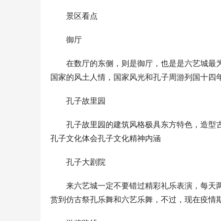
景区看点
御厅
在数厅的东侧，则是御厅，也是是六艺城最
国家的风土人情，国家风光和孔子周游列国十四
烟台→大连往返轮渡、威海-大连往返轮渡
杭州自在旅
如何购买船票攻略
团 可定制
孔子故里园
孔子故里园的建筑风格极具东方特色，造型
孔子文化体会孔子文化精神内涵
孔子大剧院
来六艺城一定不要错过精彩礼乐表演，每天
赏到仿古祭孔乐舞和六艺乐舞，不过，现在疫情