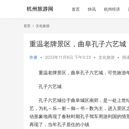
首页
快讯
杭州经济
首页
文化旅游
重温老牌景区，曲阜孔子六艺城
作者
•
2022年11月6日 下午3:23
•
文化旅游
•
阅读
重温老牌景区，曲阜孔子六艺城，可凭旅游
孔子六艺城
孔子六艺城位于曲阜城区南郊，是一处上世
艺，为礼～乐～射～御～书～数为主，进入景区
动形象地再现了春秋时期孔子驾车周游列国的情
再现了，当年孔子居住的小镇