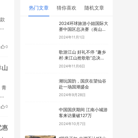
热门文章
猜你喜欢
随机文章
款
2024环球旅游小姐国际大
士
赛中国区总决赛（崀山
站）完美收官！
2024年11月1日
0
歌游江山 好礼不停 “趣乡
村·来江山抢歌歌”总决赛
嗨翻天
2024年11月6日
羊山
潮玩国韵，国庆在望仙谷
赴一场国潮盛会
 青
祥
2024年9月28日
0
中国国庆期间 江南小城游
客来访量破127万
2024年10月7日
优惠