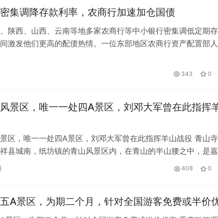
密集调降存款利率，农商行加速加仓国债
、陕西、山西、云南等地多家农商行等中小银行密集调低定期存
间激发他们更高的配债热情。一位东部地区农商行资产配置部人
年期存款利率下调20个基点后，本周…
日
343
0
风景区，唯一一处四A景区，刘邓大军曾在此指挥
景区，唯一一处四A景区，刘邓大军曾在此指挥羊山战役 青山寺
祥县城南，纸坊镇的青山风景区内，在青山的半山腰之中，是嘉
A级景区，距离县城约10公里左…
日
408
0
五A景区，为期二个月，针对全国游客免费或半价