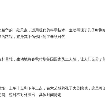
为精华的一处景点，运用现代的科学技术，生动再现了孔子时期
年的路程，置身其中仿佛回到了春秋时代
行社：普陀山企业团建祈福定制
这个暑假怎么玩，渤海湾轮渡船票
行程天天发班无购物
新的海上玩法
古朴典雅，生动地将春秋时期鲁国国家风土人情，让人们充分了
两场，上午十点和下午三点，在六艺城的孔子大剧院哦，这里可
期间，暂时不对外演出，具体时间待定