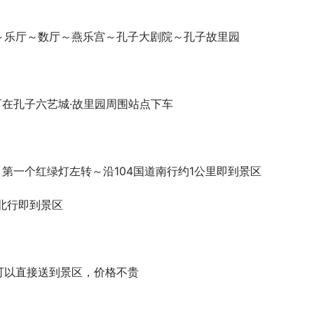
～乐厅～数厅～燕乐宫～孔子大剧院～孔子故里园
，可在孔子六艺城·故里园周围站点下车
行～第一个红绿灯左转～沿104国道南行约1公里即到景区
道北行即到景区
可以直接送到景区，价格不贵