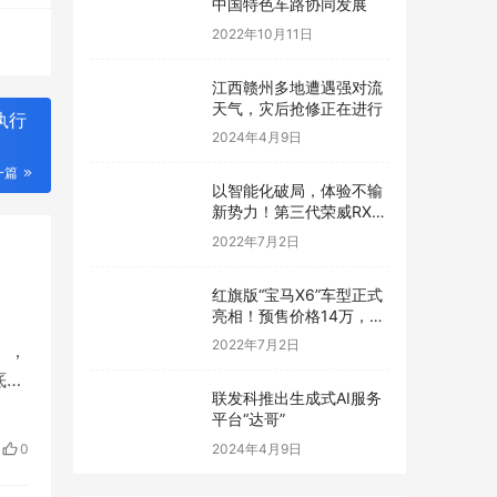
中国特色车路协同发展
2022年10月11日
江西赣州多地遭遇强对流
天气，灾后抢修正在进行
执行
2024年4月9日
一篇
以智能化破局，体验不输
新势力！第三代荣威RX5
有很高的期待
2022年7月2日
红旗版“宝马X6”车型正式
亮相！预售价格14万，跨
界轿跑SUV外观动感炫酷
2022年7月2日
》，
底前
联发科推出生成式AI服务
平台“达哥”
2024年4月9日
0