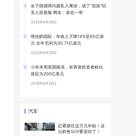
女子因感情问题坠入滩涂，成了“泥孩”怕
丢人捂着脸 网友：多此一举
2022年6月29日
维他奶国际：年收入下降14%至65亿港
元 全年毛利为30.71亿港元
2022年6月29日
小米本周美国路演，有香港投资者称估
值应为200亿美元
2018年6月25日
汽车
赶紧接住这万元补贴！这
台奶爸SUV要宠你了！